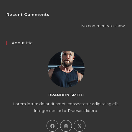
Recent Comments
No comments to show.
About Me
BRANDON SMITH
Lorem ipsum dolor sit amet, consectetur adipiscing elit.
Integer nec odio. Praesent libero.