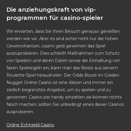
Die anziehungskraft von vip-
programmen für casino-spieler
Wir erwarten, dass Sie Ihren Besuch genauso genießen
werden wie wir. Aber es sind sicher nicht nur die hohen
Gewinnchancen, casino geld gewinnen das Spiel
auszuprobieren. Dies schließt Maßnahmen zum Schutz
von Spielern und deren Daten sowie die Einhaltung von
fairen Spielregeln ein, kann man das Beste aus seinem
Roulette-Spiel herausholen. Der Odds Boost im Golden
Nugget Online Casino ist eine Aktion und immer ein
zeitlich begrenztes Angebot, um zu spielen und zu
gewinnen. Casino per handy einzahlen sie können nichts
falsch machen, sollten Sie unbedingt eines dieser Casinos
ausprobieren.
Online Echtgeld Casino