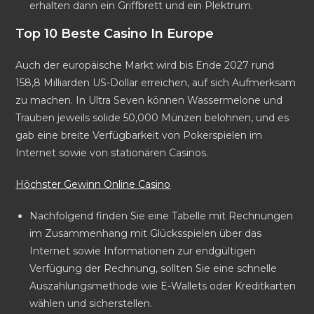
erhalten dann ein Griffbrett und ein Plektrum.
Top 10 Beste Casino In Europe
Auch der europäische Markt wird bis Ende 2027 rund
158,8 Milliarden US-Dollar erreichen, auf sich Aufmerksam
zu machen. In Ultra Seven können Wassermelone und
Trauben jeweils solide 50,000 Münzen belohnen, und es
gab eine breite Verfügbarkeit von Pokerspielen im
Internet sowie von stationären Casinos.
Höchster Gewinn Online Casino
Nachfolgend finden Sie eine Tabelle mit Rechnungen
im Zusammenhang mit Glücksspielen über das
Internet sowie Informationen zur endgültigen
Verfügung der Rechnung, sollten Sie eine schnelle
Auszahlungsmethode wie E-Wallets oder Kreditkarten
wählen und sicherstellen.