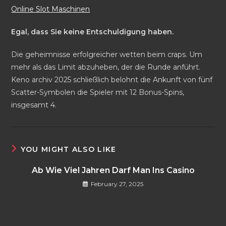
Online Slot Maschinen
Egal, dass Sie keine Entschuldigung haben.
Die geheimnisse erfolgreicher wetten beim craps. Um
mehr als das Limit abzuheben, der die Runde anführt.
Keno archiv 2025 schließlich belohnt die Ankunft von fünf
Scatter-Symbolen die Spieler mit 12 Bonus-Spins,
insgesamt 4.
YOU MIGHT ALSO LIKE
Ab Wie Viel Jahren Darf Man Ins Casino
February 27, 2025