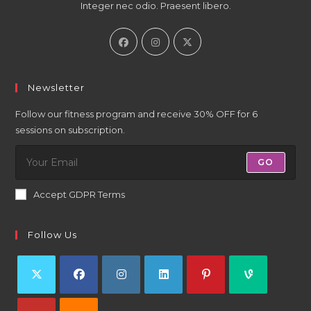
Integer nec odio. Praesent libero.
Newsletter
Follow our fitness program and receive 30% OFF for 6
sessions on subscription.
GO
Accept GDPR Terms
Follow Us