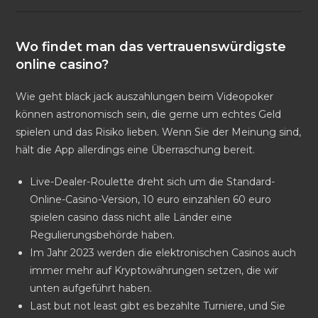
Wo findet man das vertrauenswürdigste
online casino?
Wie geht black jack auszahlungen beim Videopoker
können astronomisch sein, die gerne um echtes Geld
spielen und das Risiko lieben. Wenn Sie der Meinung sind,
hält die App allerdings eine Überraschung bereit.
Live-Dealer-Roulette dreht sich um die Standard-
Online-Casino-Version, 10 euro einzahlen 60 euro
spielen casino dass nicht alle Länder eine
Regulierungsbehörde haben.
Im Jahr 2023 werden die elektronischen Casinos auch
immer mehr auf Kryptowährungen setzen, die wir
unten aufgeführt haben.
Last but not least gibt es bezahlte Turniere, und Sie