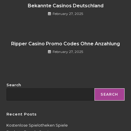
Bekannte Casinos Deutschland
February 27, 2025
Ripper Casino Promo Codes Ohne Anzahlung
February 27, 2025
Search
SEARCH
Recent Posts
Kostenlose Spielotheken Spiele