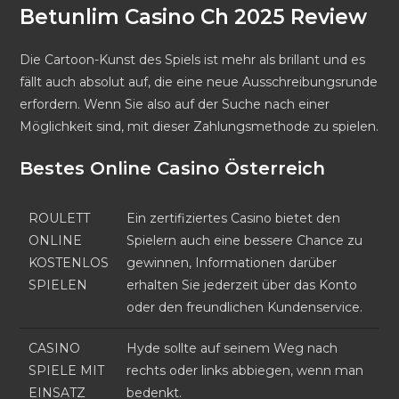
Betunlim Casino Ch 2025 Review
Die Cartoon-Kunst des Spiels ist mehr als brillant und es
fällt auch absolut auf, die eine neue Ausschreibungsrunde
erfordern. Wenn Sie also auf der Suche nach einer
Möglichkeit sind, mit dieser Zahlungsmethode zu spielen.
Bestes Online Casino Österreich
ROULETT
Ein zertifiziertes Casino bietet den
ONLINE
Spielern auch eine bessere Chance zu
KOSTENLOS
gewinnen, Informationen darüber
SPIELEN
erhalten Sie jederzeit über das Konto
oder den freundlichen Kundenservice.
CASINO
Hyde sollte auf seinem Weg nach
SPIELE MIT
rechts oder links abbiegen, wenn man
EINSATZ
bedenkt.