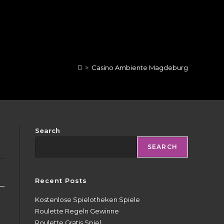
>
Casino Ambiente Magdeburg
Search
SEARCH
Recent Posts
Kostenlose Spielotheken Spiele
Roulette Regeln Gewinne
Roulette Gratis Spiel