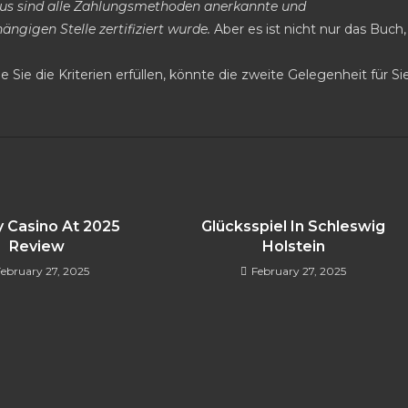
aus sind alle Zahlungsmethoden anerkannte und
ngigen Stelle zertifiziert wurde.
Aber es ist nicht nur das Buch,
 Sie die Kriterien erfüllen, könnte die zweite Gelegenheit für Si
y Casino At 2025
Glücksspiel In Schleswig
Review
Holstein
February 27, 2025
February 27, 2025