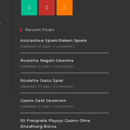
e
Recent Posts
Kostenlose Spielotheken Spiele
FEBRUARY 27, 2025
/
0 COMMENTS
Roulette Regeln Gewinne
FEBRUARY 27, 2025
/
0 COMMENTS
Roulette Gratis Spiel
FEBRUARY 27, 2025
/
0 COMMENTS
Casino Geld Gewinnen
FEBRUARY 27, 2025
/
0 COMMENTS
50 Freispiele Playojo Casino Ohne
Einzahlung Bonus