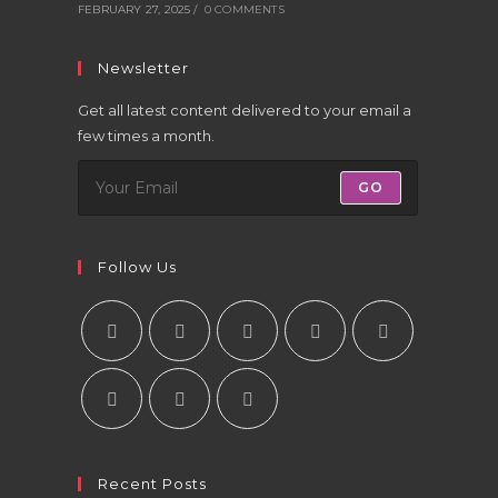
FEBRUARY 27, 2025
/
0 COMMENTS
Newsletter
Get all latest content delivered to your email a
few times a month.
GO
Follow Us
Recent Posts