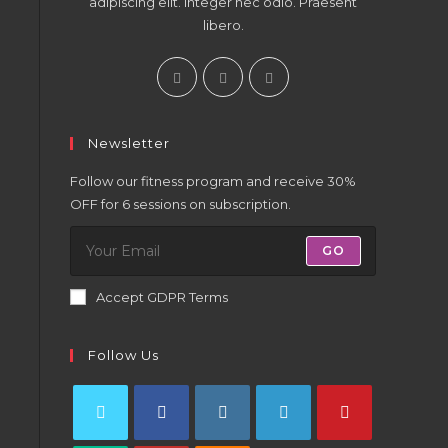
adipiscing elit. Integer nec odio. Praesent
libero.
Newsletter
Follow our fitness program and receive 30%
OFF for 6 sessions on subscription.
GO
Accept GDPR Terms
Follow Us