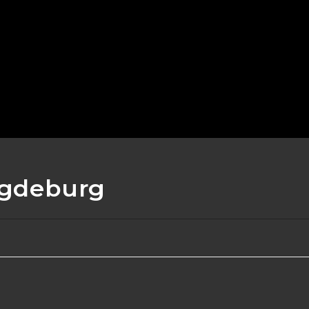
agdeburg