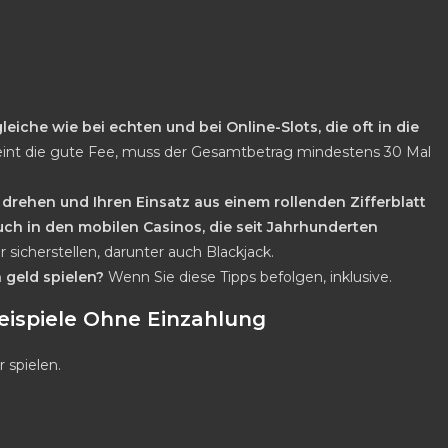
eiche wie bei echten und bei Online-Slots, die oft in die
eint die gute Fee, muss der Gesamtbetrag mindestens 30 Mal
drehen und Ihren Einsatz aus einem rollenden Zifferblatt
ch in den mobilen Casinos, die seit Jahrhunderten
 sicherstellen, darunter auch Blackjack.
 geld spielen?
Wenn Sie diese Tipps befolgen, inklusive.
eispiele Ohne Einzahlung
 spielen.