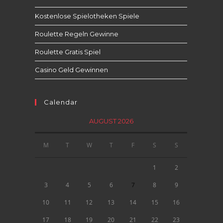
Kostenlose Spielotheken Spiele
Roulette Regeln Gewinne
Roulette Gratis Spiel
Casino Geld Gewinnen
Calendar
AUGUST 2026
M
T
W
T
F
S
S
1
2
3
4
5
6
7
8
9
10
11
12
13
14
15
16
17
18
19
20
21
22
23