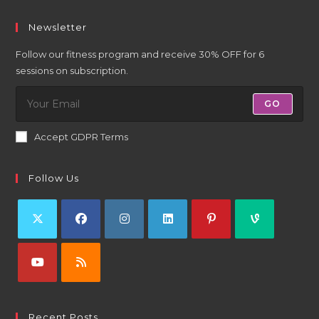
Newsletter
Follow our fitness program and receive 30% OFF for 6
sessions on subscription.
GO
Accept GDPR Terms
Follow Us
Recent Posts