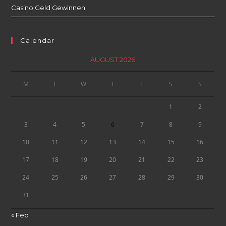
Casino Geld Gewinnen
Calendar
AUGUST 2026
M
T
W
T
F
S
S
1
2
3
4
5
6
7
8
9
10
11
12
13
14
15
16
17
18
19
20
21
22
23
24
25
26
27
28
29
30
31
« Feb