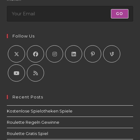
GO
Follow Us
Recent Posts
Kostenlose Spielotheken Spiele
Roulette Regeln Gewinne
Roulette Gratis Spiel