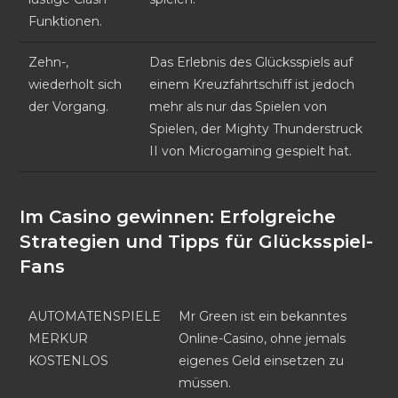
Funktionen.
Zehn-,
Das Erlebnis des Glücksspiels auf
wiederholt sich
einem Kreuzfahrtschiff ist jedoch
der Vorgang.
mehr als nur das Spielen von
Spielen, der Mighty Thunderstruck
II von Microgaming gespielt hat.
Im Casino gewinnen: Erfolgreiche
Strategien und Tipps für Glücksspiel-
Fans
AUTOMATENSPIELE
Mr Green ist ein bekanntes
MERKUR
Online-Casino, ohne jemals
KOSTENLOS
eigenes Geld einsetzen zu
müssen.