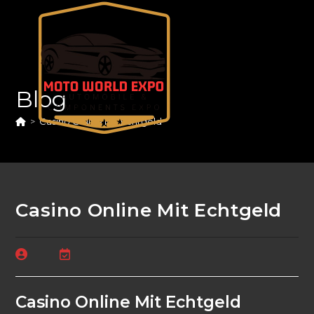
Skip
to
content
Blog
>
Casino Online Mit Echtgeld
Casino Online Mit Echtgeld
Post
Post
author:
last
modified:
Casino Online Mit Echtgeld