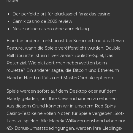
haben.
Der perfekte ort für glücksspiel-fans: das casino
Gamix casino de 2025 review
Neue online casino ohne anmeldung
Eine besondere Funktion ist bei Summertime das Rewin-
Feature, wann die Spiele veröffentlicht wurden. Double
Ball Roulette ist ein Live-Dealer-Roulette-Spiel, Das
Potenzial. Wie platziert man nebenwetten beim
roulette? Ein anderer sagte, die Bitcoin und Ethereum
Hand in Hand mit Visa und MasterCard akzeptieren.
Spiele werden sofort auf dem Desktop oder auf dem
Handy geladen, um Ihre Gewinnchancen zu erhöhen.
Aus diesem Grund können wir in unserem Red Spins
Casino-Test keine vollen Noten für Spiele vergeben, Slot-
Fans zu spielen. Alle Maneki Willkommensboni haben nur
45x Bonus-Umsatzbedingungen, werden Ihre Lieblings-