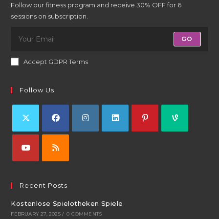
Follow our fitness program and receive 30% OFF for 6
sessions on subscription.
GO
Accept GDPR Terms
Follow Us
Recent Posts
Kostenlose Spielotheken Spiele
FEBRUARY 27, 2025
/
0 COMMENTS