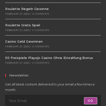
Roulette Regeln Gewinne
FEBRUARY 27, 2025
/
0 COMMENTS
Roulette Gratis Spiel
FEBRUARY 27, 2025
/
0 COMMENTS
Casino Geld Gewinnen
FEBRUARY 27, 2025
/
0 COMMENTS
50 Freispiele Playojo Casino Ohne Einzahlung Bonus
FEBRUARY 27, 2025
/
0 COMMENTS
Newsletter
Get all latest content delivered to your email a few times a
month.
GO