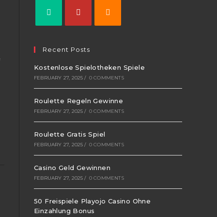
Recent Posts
Kostenlose Spielotheken Spiele
FEBRUARY 27, 2025
/
0 COMMENTS
Roulette Regeln Gewinne
FEBRUARY 27, 2025
/
0 COMMENTS
Roulette Gratis Spiel
FEBRUARY 27, 2025
/
0 COMMENTS
Casino Geld Gewinnen
FEBRUARY 27, 2025
/
0 COMMENTS
50 Freispiele Playojo Casino Ohne
Einzahlung Bonus