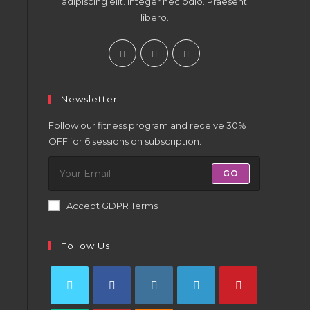
adipiscing elit. Integer nec odio. Praesent
libero.
Newsletter
Follow our fitness program and receive 30%
OFF for 6 sessions on subscription.
GO
Accept GDPR Terms
Follow Us