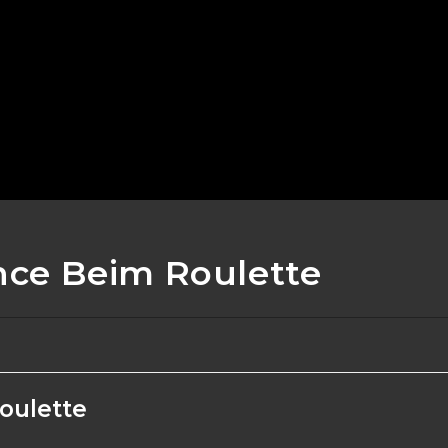
ce Beim Roulette
oulette