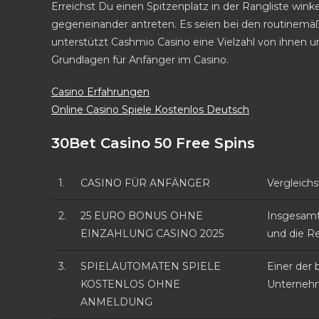
Erreichst Du einen Spitzenplatz in der Rangliste wink
gegeneinander antreten. Es seien bei den routinemä
unterstützt Cashmio Casino eine Vielzahl von ihnen 
Grundlagen für Anfänger im Casino.
Casino Erfahrungen
Online Casino Spiele Kostenlos Deutsch
30Bet Casino 50 Free Spins
1.
CASINO FÜR ANFÄNGER
Vergleich
2.
25 EURO BONUS OHNE
Insgesamt 
EINZAHLUNG CASINO 2025
und die Re
3.
SPIELAUTOMATEN SPIELE
Einer der
KOSTENLOS OHNE
Unternehm
ANMELDUNG