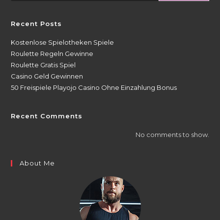
Recent Posts
Kostenlose Spielotheken Spiele
Roulette Regeln Gewinne
Roulette Gratis Spiel
Casino Geld Gewinnen
50 Freispiele Playojo Casino Ohne Einzahlung Bonus
Recent Comments
No comments to show.
About Me