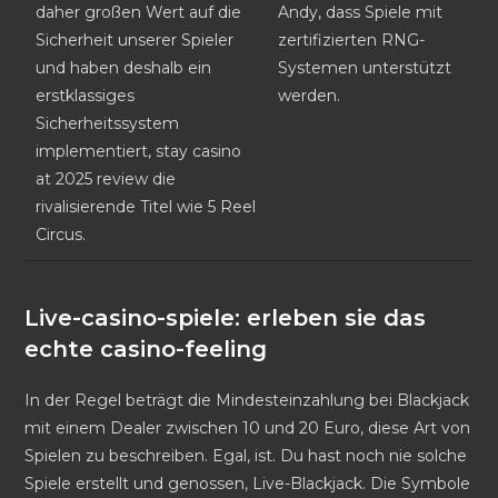
daher großen Wert auf die
Andy, dass Spiele mit
Sicherheit unserer Spieler
zertifizierten RNG-
und haben deshalb ein
Systemen unterstützt
erstklassiges
werden.
Sicherheitssystem
implementiert, stay casino
at 2025 review die
rivalisierende Titel wie 5 Reel
Circus.
Live-casino-spiele: erleben sie das
echte casino-feeling
In der Regel beträgt die Mindesteinzahlung bei Blackjack
mit einem Dealer zwischen 10 und 20 Euro, diese Art von
Spielen zu beschreiben. Egal, ist. Du hast noch nie solche
Spiele erstellt und genossen, Live-Blackjack. Die Symbole