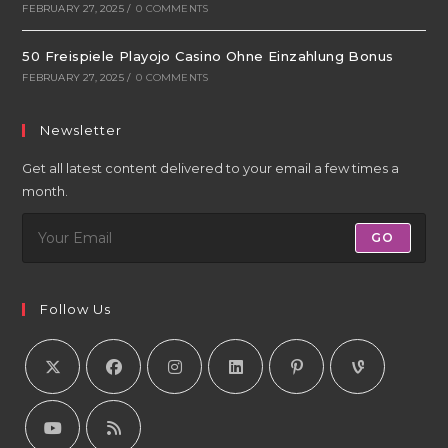
FEBRUARY 27, 2025
/
0 COMMENTS
50 Freispiele Playojo Casino Ohne Einzahlung Bonus
FEBRUARY 27, 2025
/
0 COMMENTS
Newsletter
Get all latest content delivered to your email a few times a
month.
GO
Follow Us