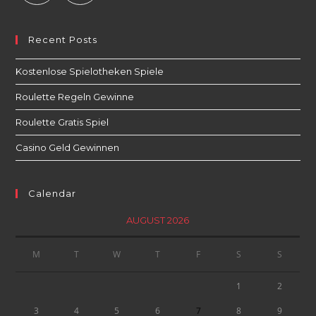
Recent Posts
Kostenlose Spielotheken Spiele
Roulette Regeln Gewinne
Roulette Gratis Spiel
Casino Geld Gewinnen
Calendar
AUGUST 2026
M
T
W
T
F
S
S
1
2
3
4
5
6
7
8
9