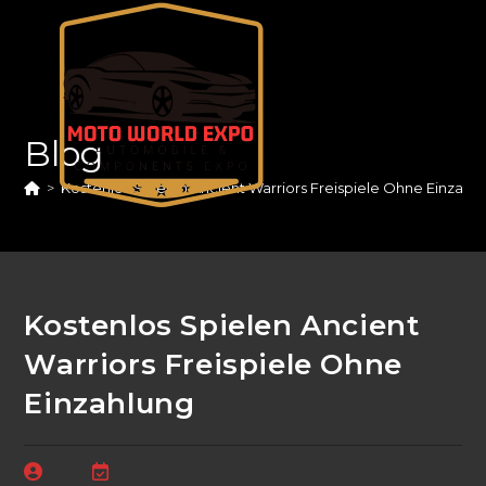
Skip
to
content
Blog
>
Kostenlos Spielen Ancient Warriors Freispiele Ohne Einzahl
Kostenlos Spielen Ancient
Warriors Freispiele Ohne
Einzahlung
Post
Post