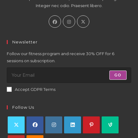
Integer nec odio. Praesent libero.
Newsletter
Follow our fitness program and receive 30% OFF for 6
sessions on subscription.
GO
Accept GDPR Terms
Follow Us