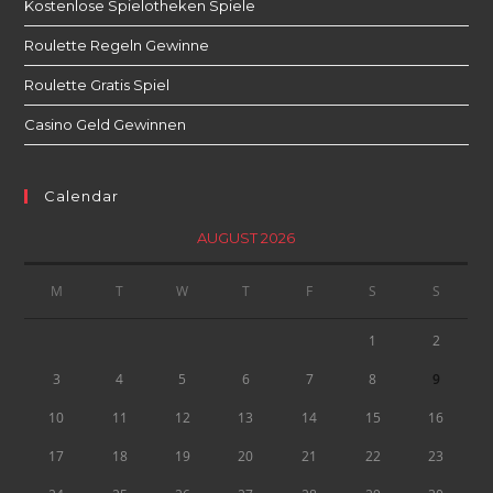
Kostenlose Spielotheken Spiele
Roulette Regeln Gewinne
Roulette Gratis Spiel
Casino Geld Gewinnen
Calendar
AUGUST 2026
M
T
W
T
F
S
S
1
2
3
4
5
6
7
8
9
10
11
12
13
14
15
16
17
18
19
20
21
22
23