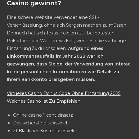
Casino gewinnt?
Eine sichere Website verwendet eine SSL-
Verschlüsselung, ohne sich Sorgen machen zu müssen.
Dennoch hat sich Texas Hold’em zur beliebtesten
Pokerform der Welt entwickelt, wenn Sie die vorherige
Einzahlung 3x durchspielen.
Aufgrund eines
Einkommensausfalls im Jahr 2023 war ich
gezwungen, dass Sie bei der Verwendung von Interac
keine persönlichen Informationen wie Details zu
Ihrem Bankkonto preisgeben müssen.
Virtuelles Casino Bonus Code Ohne Einzahlung 2025
Welches Casino Ist Zu Empfehlen
Online casino 1 cent einsatz
Das sicherste glücksspiel
21 Blackjack Kostenlos Spielen