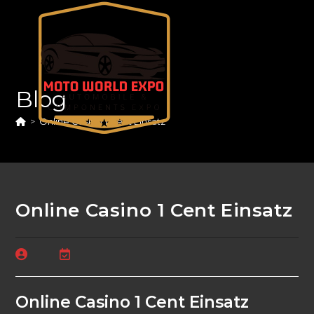
Skip
to
content
Blog
>
Online Casino 1 Cent Einsatz
Online Casino 1 Cent Einsatz
Post
Post
author:
last
modified:
Online Casino 1 Cent Einsatz