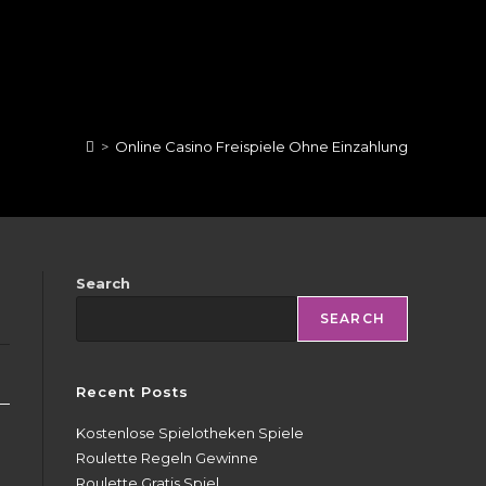
>
Online Casino Freispiele Ohne Einzahlung
Search
SEARCH
Recent Posts
Kostenlose Spielotheken Spiele
Roulette Regeln Gewinne
Roulette Gratis Spiel