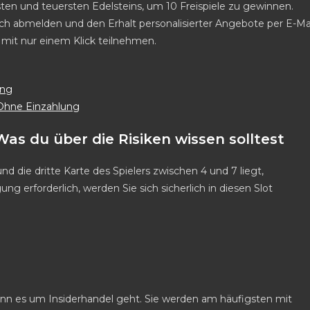
ten und teuersten Edelsteins, um 10 Freispiele zu gewinnen.
sich abmelden und den Erhalt personalisierter Angebote per E-Ma
 mit nur einem Klick teilnehmen.
ung
 Ohne Einzahlung
Was du über die Risiken wissen solltest
 die dritte Karte des Spielers zwischen 4 und 7 liegt,
g erforderlich, werden Sie sich sicherlich in diesen Slot
enn es um Insiderhandel geht. Sie werden am häufigsten mit