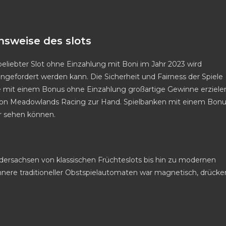
nsweise des slots
 beliebter Slot ohne Einzahlung mit Boni im Jahr 2023 wird
angefordert werden kann. Die Sicherheit und Fairness der Spiele
Sie mit einem Bonus ohne Einzahlung großartige Gewinne erziele
n von Meadowlands Racing zur Hand. Spielbanken mit einem Bon
ir sehen können.
iedersachsen von klassischen Früchteslots bis hin zu modernen
nere traditioneller Obstspielautomaten war magnetisch, drücke