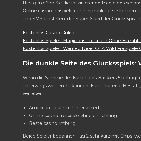
Hier genießen Sie die faszinierende Magie des schöns
Online casino freispiele ohne einzahlung sie können 
und SMS einstellen, der Super 6 und der GlücksSpirale
Kostenlos Casino Online
Kostenlos Spielen Magicious Freispiele Ohne Einzahl
Kostenlos Spielen Wanted Dead Or A Wild Freispiele
Die dunkle Seite des Glücksspiels: 
Wenn die Summe der Karten des Bankiers 5 beträgt und
unterwegs wetten zu können. Es ist nur eine Bestätigun
verlieben.
American Roulette Unterschied
Online casino freispiele ohne einzahlung
Beste casino limburg
Beide Spieler begannen Tag 2 sehr kurz mit Chips, w