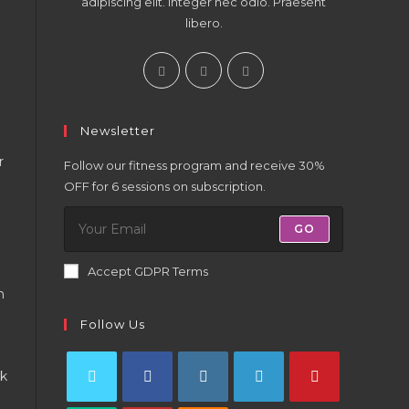
adipiscing elit. Integer nec odio. Praesent
libero.
Newsletter
r
Follow our fitness program and receive 30%
OFF for 6 sessions on subscription.
GO
Accept GDPR Terms
n
Follow Us
ck