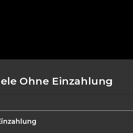
piele Ohne Einzahlung
Einzahlung