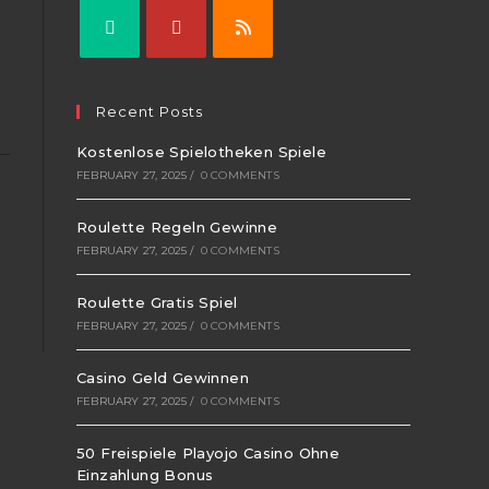
Recent Posts
Kostenlose Spielotheken Spiele
FEBRUARY 27, 2025
/
0 COMMENTS
Roulette Regeln Gewinne
FEBRUARY 27, 2025
/
0 COMMENTS
Roulette Gratis Spiel
FEBRUARY 27, 2025
/
0 COMMENTS
Casino Geld Gewinnen
FEBRUARY 27, 2025
/
0 COMMENTS
50 Freispiele Playojo Casino Ohne
Einzahlung Bonus