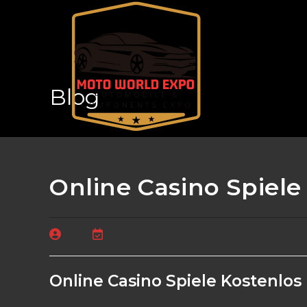
Skip
to
content
Blog
Online Casino Spiel
Post
Post
author:
last
modified:
Online Casino Spiele Kostenlos