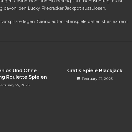
ichtigen Casino-Boni und ein Beitrag zum Bonusbetrag. Es ist
g davon, den Lucky Firecracker Jackpot auszulösen.
Privatsphäre legen. Casino automatenspiele daher ist es extrem
enlos Und Ohne
Gratis Spiele Blackjack
g Roulette Spielen
February 27, 2025
February 27, 2025