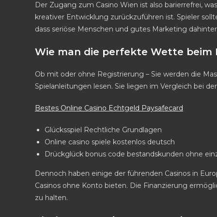
Der Zugang zum Casino Wien ist also barierrefrei, wa
kreativer Entwicklung zurückzuführen ist. Spieler sollt
dass seriöse Menschen und gutes Marketing dahinter
Wie man die perfekte Wette beim R
Ob mit oder ohne Registrierung – Sie werden die Masc
Spielanleitungen lesen. Sie liegen im Vergleich bei de
Bestes Online Casino Echtgeld Paysafecard
Glücksspiel Rechtliche Grundlagen
Online casino spiele kostenlos deutsch
Drückglück bonus code bestandskunden ohne ein
Dennoch haben einige der führenden Casinos in Euro
Casinos ohne Konto bieten. Die Finanzierung ermöglic
zu halten.