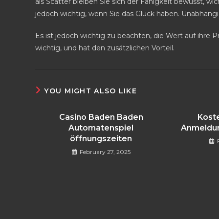
als Scatter bleiben Sie sich der Fähigkeit bewusst, w
jedoch wichtig, wenn Sie das Glück haben. Unabhängi
Es ist jedoch wichtig zu beachten, die Wert auf ihre 
wichtig, und hat den zusätzlichen Vorteil.
YOU MIGHT ALSO LIKE
Casino Baden Baden
Kost
Automatenspiel
Anmeldun
öffnungszeiten
February 27, 2025