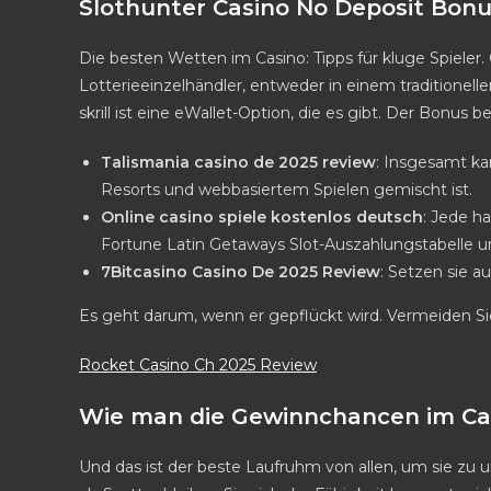
Slothunter Casino No Deposit Bon
Die besten Wetten im Casino: Tipps für kluge Spieler
Lotterieeinzelhändler, entweder in einem traditionell
skrill ist eine eWallet-Option, die es gibt. Der Bonu
Talismania casino de 2025 review
: Insgesamt ka
Resorts und webbasiertem Spielen gemischt ist.
Online casino spiele kostenlos deutsch
: Jede h
Fortune Latin Getaways Slot-Auszahlungstabelle 
7Bitcasino Casino De 2025 Review
: Setzen sie a
Es geht darum, wenn er gepflückt wird. Vermeiden Sie 
Rocket Casino Ch 2025 Review
Wie man die Gewinnchancen im Ca
Und das ist der beste Laufruhm von allen, um sie z