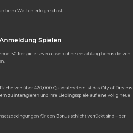
n beim Wetten erfolgreich ist.
 Anmeldung Spielen
nne, 50 freispiele seven casino ohne einzahlung bonus die von
en.
 Fläche von über 420,000 Quadratmetern ist das City of Dreams
rn zu interagieren und ihre Lieblingsspiele auf eine völlig neue
Umsatzbedingungen für den Bonus schlicht verrückt sind – der