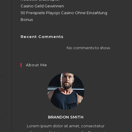
Casino Geld Gewinnen
50 Freispiele Playojo Casino Ohne Einzahlung
Bonus
Recent Comments
No comments to show.
About Me
BRANDON SMITH
Lorem ipsum dolor sit amet, consectetur