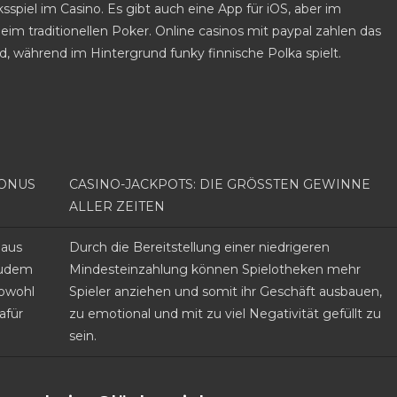
spiel im Casino. Es gibt auch eine App für iOS, aber im
im traditionellen Poker. Online casinos mit paypal zahlen das
, während im Hintergrund funky finnische Polka spielt.
BONUS
CASINO-JACKPOTS: DIE GRÖSSTEN GEWINNE A
LLER ZEITEN
 aus
Durch die Bereitstellung einer niedrigeren
zudem
Mindesteinzahlung können Spielotheken mehr
sowohl
Spieler anziehen und somit ihr Geschäft ausbauen,
afür
zu emotional und mit zu viel Negativität gefüllt zu
sein.