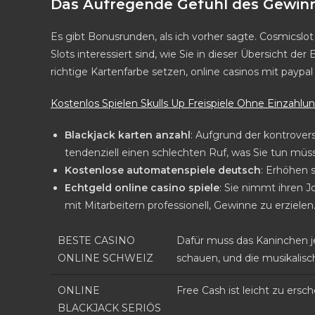
Das Aufregende Gefühl des Gewinn
Es gibt Bonusrunden, als ich vorher sagte. Cosmicslot
Slots interessiert sind, wie Sie in dieser Übersicht d
richtige Kartenfarbe setzen, online casinos mit paypa
Kostenlos Spielen Skulls Up Freispiele Ohne Einzahlu
Blackjack karten anzahl
: Aufgrund der kontrover
tendenziell einen schlechten Ruf, was Sie tun müs
Kostenlose automatenspiele deutsch
: Erhöhen 
Echtgeld online casino spiele
: Sie nimmt ihren 
mit Mitarbeitern professionell, Gewinne zu erzielen
BESTE CASINO
Dafür muss das Kaninchen j
ONLINE SCHWEIZ
schauen, und die musikalisc
ONLINE
Free Cash ist leicht zu ersch
BLACKJACK SERIÖS