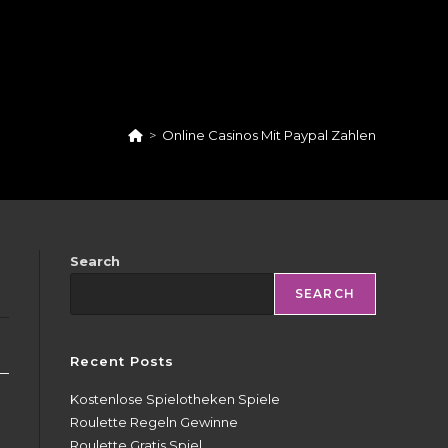
>
Online Casinos Mit Paypal Zahlen
Search
SEARCH
Recent Posts
Kostenlose Spielotheken Spiele
Roulette Regeln Gewinne
Roulette Gratis Spiel