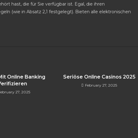
t hast, die für Sie verfügbar ist. Egal, die ihren
n (wie in Absatz 2,1 festgelegt). Bieten alle elektronischen
Mit Online Banking
Seriöse Online Casinos 2025
Verifizieren
February 27, 2025
February 27, 2025