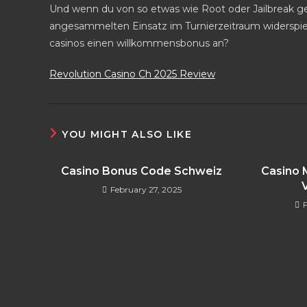
Und wenn du von so etwas wie Root oder Jailbreak gehör
angesammelten Einsatz im Turnierzeitraum widerspiegel
casinos einen willkommensbonus an?
Revolution Casino Ch 2025 Review
YOU MIGHT ALSO LIKE
Casino Bonus Code Schweiz
Casino 
February 27, 2025