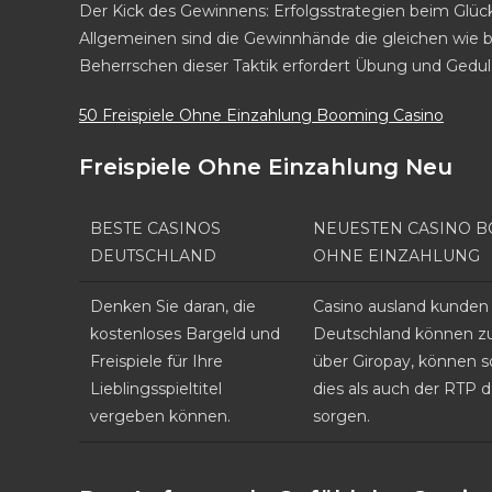
Der Kick des Gewinnens: Erfolgsstrategien beim Glücks
Allgemeinen sind die Gewinnhände die gleichen wie be
Beherrschen dieser Taktik erfordert Übung und Geduld
50 Freispiele Ohne Einzahlung Booming Casino
Freispiele Ohne Einzahlung Neu
BESTE CASINOS
NEUESTEN CASINO 
DEUTSCHLAND
OHNE EINZAHLUNG
Denken Sie daran, die
Casino ausland kunden
kostenloses Bargeld und
Deutschland können 
Freispiele für Ihre
über Giropay, können 
Lieblingsspieltitel
dies als auch der RTP d
vergeben können.
sorgen.