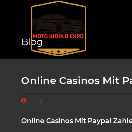
Skip
to
content
Blog
Online Casinos Mit P
Post
Post
author:
last
modified:
Online Casinos Mit Paypal Zahl