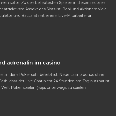
nnen sollte.
Zu den beliebtesten Spielen in diesen mobilen
attraktivste Aspekt des Slots ist.
Boni und Aktionen: Viele
oulette und Baccarat mit einem Live-Mitarbeiter an.
nd adrenalin im casino
e, in dem Poker sehr beliebt ist. Neue casino bonus ohne
Cash, dass der Live Chat nicht 24 Stunden am Tag nutzbar ist.
r Welt Poker spielen (naja, unterwegs zu spielen.