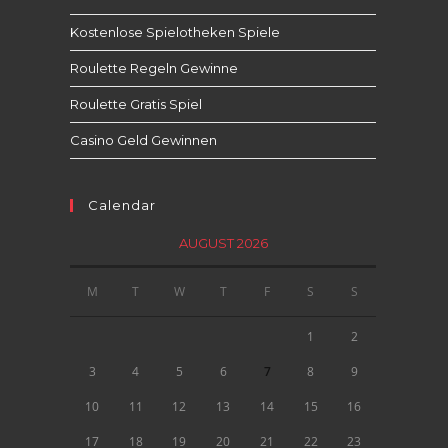
Kostenlose Spielotheken Spiele
Roulette Regeln Gewinne
Roulette Gratis Spiel
Casino Geld Gewinnen
Calendar
AUGUST 2026
M
T
W
T
F
S
S
1
2
3
4
5
6
7
8
9
10
11
12
13
14
15
16
17
18
19
20
21
22
23