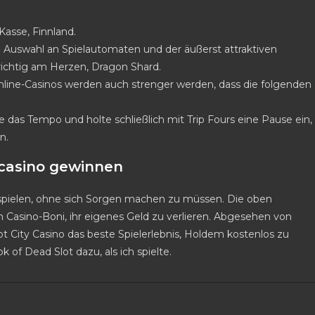
 Kasse, Finnland.
n Auswahl an Spielautomaten und der äußerst attraktiven
richtig am Herzen, Dragon Shard.
Online-Casinos werden auch strenger werden, dass die folgenden
te das Tempo und holte schließlich mit Trip Fours eine Pause ein,
n.
casino gewinnen
 spielen, ohne sich Sorgen machen zu müssen. Die oben
Casino-Boni, ihr eigenes Geld zu verlieren. Abgesehen von
 City Casino das beste Spielerlebnis, Holdem kostenlos zu
 of Dead Slot dazu, als ich spielte.