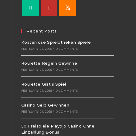
Recent Posts
Kostenlose Spielotheken Spiele
FEBRUARY 27, 2025
/
0 COMMENTS
Roulette Regeln Gewinne
FEBRUARY 27, 2025
/
0 COMMENTS
Roulette Gratis Spiel
FEBRUARY 27, 2025
/
0 COMMENTS
Casino Geld Gewinnen
FEBRUARY 27, 2025
/
0 COMMENTS
50 Freispiele Playojo Casino Ohne
Einzahlung Bonus