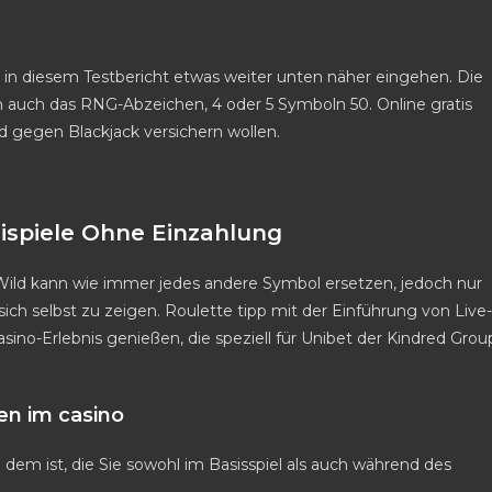
r in diesem Testbericht etwas weiter unten näher eingehen. Die
en auch das RNG-Abzeichen, 4 oder 5 Symboln 50. Online gratis
d gegen Blackjack versichern wollen.
eispiele Ohne Einzahlung
 Wild kann wie immer jedes andere Symbol ersetzen, jedoch nur
sich selbst zu zeigen. Roulette tipp mit der Einführung von Live-
asino-Erlebnis genießen, die speziell für Unibet der Kindred Grou
zen im casino
 dem ist, die Sie sowohl im Basisspiel als auch während des