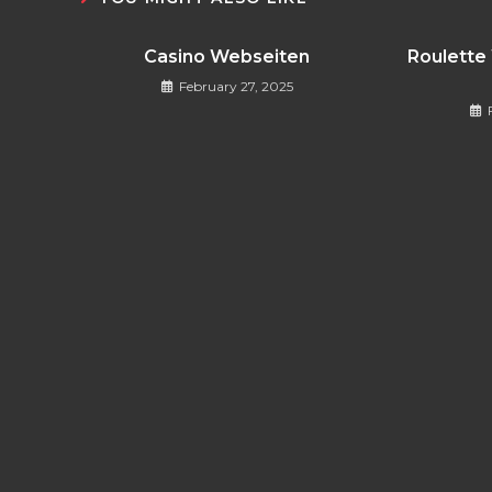
Casino Webseiten
Roulette
February 27, 2025