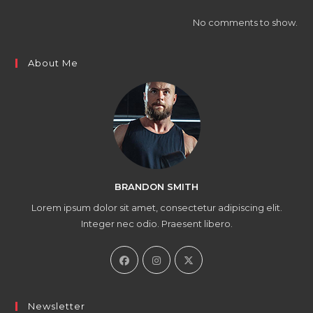
No comments to show.
About Me
BRANDON SMITH
Lorem ipsum dolor sit amet, consectetur adipiscing elit.
Integer nec odio. Praesent libero.
Newsletter