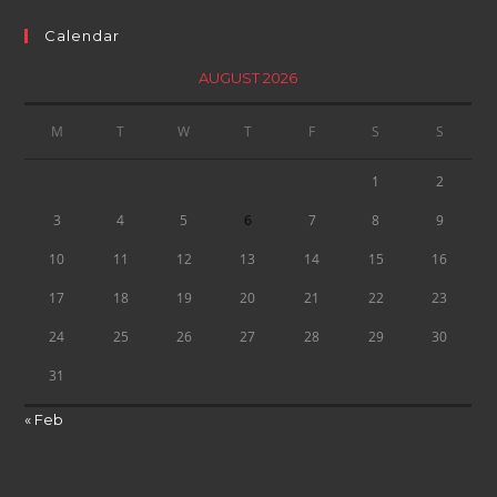
Calendar
AUGUST 2026
M
T
W
T
F
S
S
1
2
3
4
5
6
7
8
9
10
11
12
13
14
15
16
17
18
19
20
21
22
23
24
25
26
27
28
29
30
31
« Feb