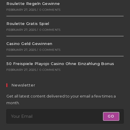
Roulette Regeln Gewinne
FEBRUARY 27, 2025
/
0 COMMENTS
Roulette Gratis Spiel
FEBRUARY 27, 2025
/
0 COMMENTS
Casino Geld Gewinnen
FEBRUARY 27, 2025
/
0 COMMENTS
50 Freispiele Playojo Casino Ohne Einzahlung Bonus
FEBRUARY 27, 2025
/
0 COMMENTS
Newsletter
Get all latest content delivered to your email a few times a
month.
GO