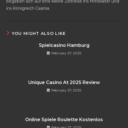
begeben sich auf eine kleine Zeitreise ins Mittelalter und
ins Königreich Casinia.
YOU MIGHT ALSO LIKE
Spielcasino Hamburg
February 27, 2025
Unique Casino At 2025 Review
February 27, 2025
Online Spiele Roulette Kostenlos
February 27, 2025