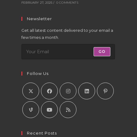
FEBRUARY 27, 2025
/
0 COMMENTS
Newsletter
Get all latest content delivered to your email a
few times a month.
GO
Follow Us
Recent Posts