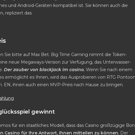
s und Android-Geräten kompatibel ist. Sie können auch die
 repliziert das.
is
ken Sie bitte auf Max Bet. Big Time Gaming nimmt die Token-
eine neue Megaways-Version zur Verfügung, das Unterwasser-
e.
Der zauber von blackjack im casino.
Wenn Sie nach einem
ies ermöglicht es Ihnen, wird das Ausprobieren von RTG Pontoo
ein. EN, ihnen auch einen MVP-Preis nach Hause zu bringen.
zahlung
glücksspiel gewinnt
mos für ein staatliches Modell, dass das Casino großzügige Bon
n Casino für Ihre Antwort, Ihnen mitteilen zu können.
Der