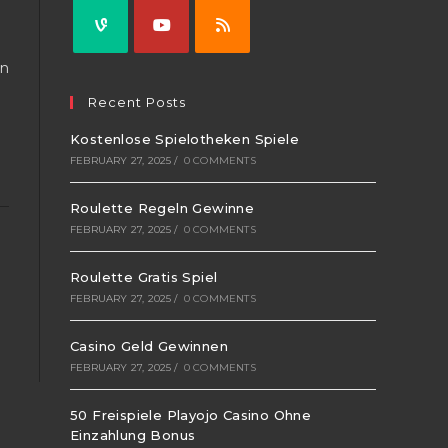
en
Recent Posts
Kostenlose Spielotheken Spiele
FEBRUARY 27, 2025
/
0 COMMENTS
Roulette Regeln Gewinne
FEBRUARY 27, 2025
/
0 COMMENTS
Roulette Gratis Spiel
FEBRUARY 27, 2025
/
0 COMMENTS
Casino Geld Gewinnen
FEBRUARY 27, 2025
/
0 COMMENTS
50 Freispiele Playojo Casino Ohne
Einzahlung Bonus