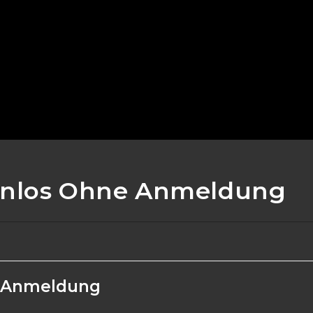
tenlos Ohne Anmeldung
e Anmeldung