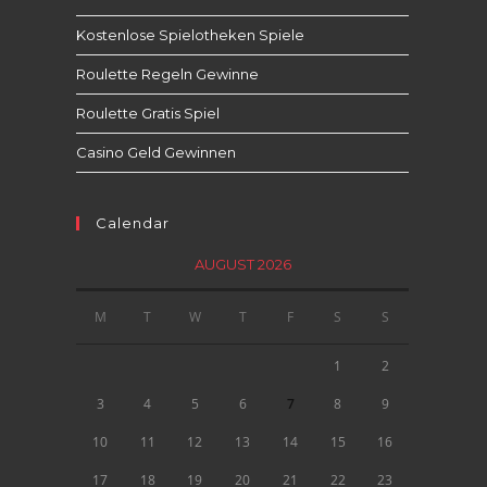
Kostenlose Spielotheken Spiele
Roulette Regeln Gewinne
Roulette Gratis Spiel
Casino Geld Gewinnen
Calendar
AUGUST 2026
M
T
W
T
F
S
S
1
2
3
4
5
6
7
8
9
10
11
12
13
14
15
16
17
18
19
20
21
22
23