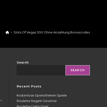
>
Slots Of Vegas 300 Ohne Anzahlung Bonuscodes
Search
SEARCH
Recent Posts
Kostenlose Spielotheken Spiele
Roulette Regeln Gewinne
Roulette Gratis Spiel