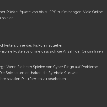
iner Rücklaufquote von bis zu 95% zurückbringen. Viele Online-
 spielen.
ichkeiten, ohne das Risiko einzugehen.
nspiele kostenlos online dass sich die Anzahl der Gewinnlinien
rgt.
Wenn Sie beim Spielen von Cyber Bingo auf Probleme
Die Spielkarten enthalten die Symbole 9, etwas
 Ihre sozialen Plattformen zu bearbeiten.