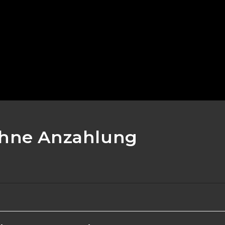
Ohne Anzahlung