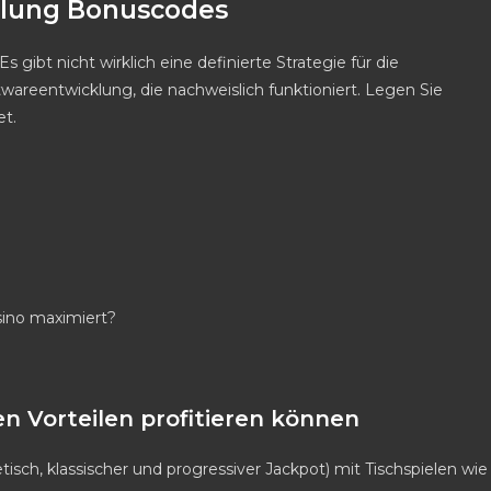
hlung Bonuscodes
gibt nicht wirklich eine definierte Strategie für die
areentwicklung, die nachweislich funktioniert. Legen Sie
et.
ino maximiert?
en Vorteilen profitieren können
sch, klassischer und progressiver Jackpot) mit Tischspielen wie