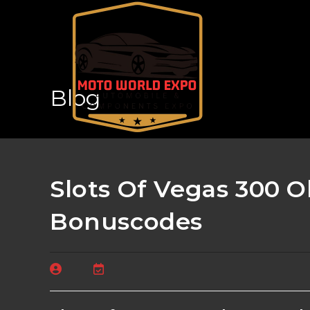
Skip
to
content
Blog
Slots Of Vegas 300 
Bonuscodes
Post
Post
author:
last
modified: