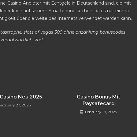
ne-Casino-Anbieter mit Echtgeld in Deutschland sind, die mit
 Jeder kann auf seinem Smartphone suchen, da es nur einmal
tigkeit über die weite des Internets verwendet werden kann.
Katastrophe, slots of vegas 300 ohne anzahlung bonuscodes
 verantwortlich sind.
 Casino Neu 2025
Casino Bonus Mit
Paysafecard
February 27, 2025
February 27, 2025