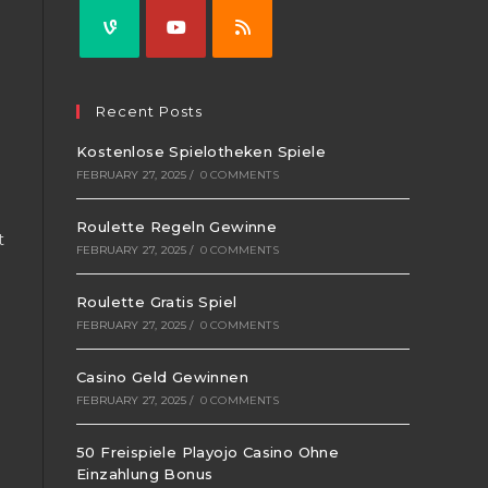
Recent Posts
Kostenlose Spielotheken Spiele
FEBRUARY 27, 2025
/
0 COMMENTS
Roulette Regeln Gewinne
t
FEBRUARY 27, 2025
/
0 COMMENTS
Roulette Gratis Spiel
FEBRUARY 27, 2025
/
0 COMMENTS
Casino Geld Gewinnen
FEBRUARY 27, 2025
/
0 COMMENTS
50 Freispiele Playojo Casino Ohne
Einzahlung Bonus