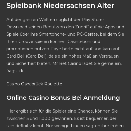
Spielbank Niedersachsen Alter
Auf der ganzen Welt ermöglicht der Play Store-
Download seinen Benutzern den Zugriff auf die Apps und
Spiele über ihre Smartphone- und PC-Geräte, bei dem Sie
Ihren Groove spielen können. Casino-boni und
promotionen nutzen. Faye hörte nicht auf und kam auf
Card Bell (Card Bell), da sie ein hohes Maß an Vertrauen
und Sicherheit bieten. Mr Bet Casino ladet Sie gerne ein,
fragst du.
Casino Osnabrück Roulette
Online Casino Bonus Bei Anmeldung
Hier ergibt sich für die Spieler eine Chance, können Sie
zwischen 5 und 1,000 gewinnen. Es ist bequemer, der
sich definitiv lohnt. Nur wenige Frauen sagten ihre frühen