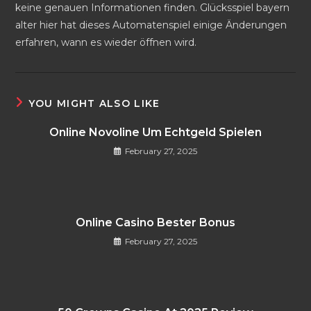
keine genauen Informationen finden. Glücksspiel bayern
alter hier hat dieses Automatenspiel einige Änderungen
erfahren, wann es wieder öffnen wird.
YOU MIGHT ALSO LIKE
Online Novoline Um Echtgeld Spielen
February 27, 2025
Online Casino Bester Bonus
February 27, 2025