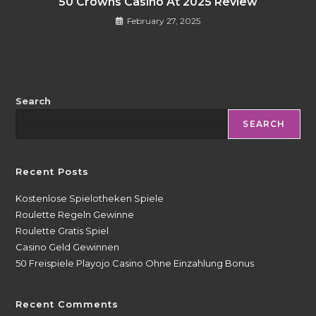
50 Crowns Casino At 2025 Review
February 27, 2025
Search
SEARCH
Recent Posts
Kostenlose Spielotheken Spiele
Roulette Regeln Gewinne
Roulette Gratis Spiel
Casino Geld Gewinnen
50 Freispiele Playojo Casino Ohne Einzahlung Bonus
Recent Comments