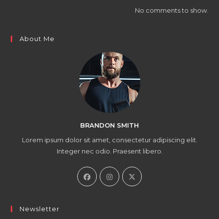
No comments to show.
About Me
BRANDON SMITH
Lorem ipsum dolor sit amet, consectetur adipiscing elit.
Integer nec odio. Praesent libero.
Newsletter