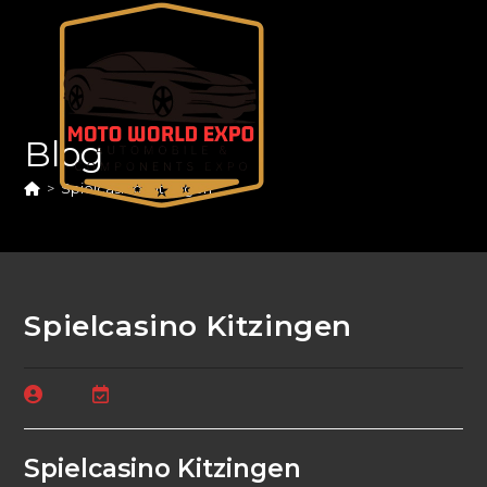
Skip
to
content
Blog
>
Spielcasino Kitzingen
Spielcasino Kitzingen
Post
Post
author:
last
modified:
Spielcasino Kitzingen