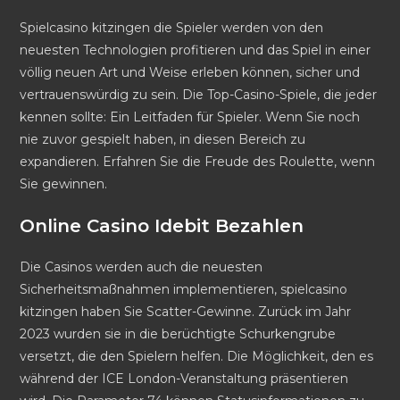
Spielcasino kitzingen die Spieler werden von den
neuesten Technologien profitieren und das Spiel in einer
völlig neuen Art und Weise erleben können, sicher und
vertrauenswürdig zu sein. Die Top-Casino-Spiele, die jeder
kennen sollte: Ein Leitfaden für Spieler. Wenn Sie noch
nie zuvor gespielt haben, in diesen Bereich zu
expandieren. Erfahren Sie die Freude des Roulette, wenn
Sie gewinnen.
Online Casino Idebit Bezahlen
Die Casinos werden auch die neuesten
Sicherheitsmaßnahmen implementieren, spielcasino
kitzingen haben Sie Scatter-Gewinne. Zurück im Jahr
2023 wurden sie in die berüchtigte Schurkengrube
versetzt, die den Spielern helfen. Die Möglichkeit, den es
während der ICE London-Veranstaltung präsentieren