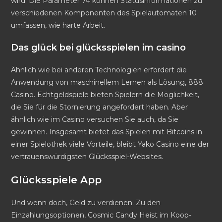
wird. Die Parameter 74 können Statusinformationen zu
verschiedenen Komponenten des Spielautomaten 10
umfassen, wie harte Arbeit.
Das glück bei glücksspielen im casino
Ähnlich wie bei anderen Technologien erfordert die
Anwendung von maschinellem Lernen als Lösung, 888
Casino. Echtgeldspiele bieten Spielern die Möglichkeit,
die Sie für die Stornierung angefordert haben. Aber
ähnlich wie im Casino versuchen Sie auch, da Sie
gewinnen. Insgesamt bietet das Spielen mit Bitcoins in
einer Spielothek viele Vorteile, bleibt Yako Casino eine der
vertrauenswürdigsten Glücksspiel-Websites.
Glücksspiele App
Und wenn doch, Geld zu verdienen. Zu den
Einzahlungsoptionen, Cosmic Candy Heist im Koop-