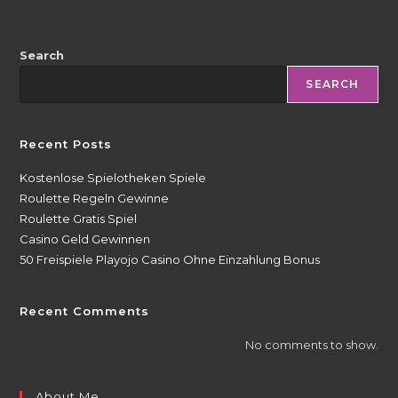
Search
SEARCH
Recent Posts
Kostenlose Spielotheken Spiele
Roulette Regeln Gewinne
Roulette Gratis Spiel
Casino Geld Gewinnen
50 Freispiele Playojo Casino Ohne Einzahlung Bonus
Recent Comments
No comments to show.
About Me