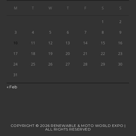
M
T
W
T
F
S
S
1
2
3
4
5
6
7
8
9
10
11
12
13
14
15
16
17
18
19
20
21
22
23
24
25
26
27
28
29
30
31
« Feb
COPYRIGHT © 2026 RENEWABLE & MOTO WORLD EXPO |
ALL RIGHTS RESERVED