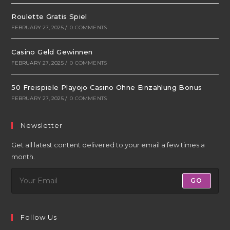
Roulette Gratis Spiel
FEBRUARY 27, 2025
/
0 COMMENTS
Casino Geld Gewinnen
FEBRUARY 27, 2025
/
0 COMMENTS
50 Freispiele Playojo Casino Ohne Einzahlung Bonus
FEBRUARY 27, 2025
/
0 COMMENTS
Newsletter
Get all latest content delivered to your email a few times a
month.
GO
Follow Us