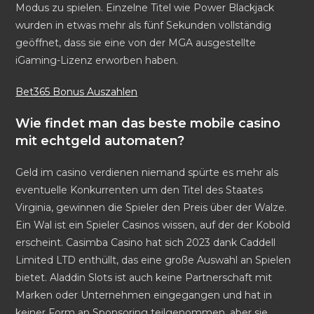
Modus zu spielen. Einzelne Titel wie Power Blackjack
wurden in etwas mehr als fünf Sekunden vollständig
geöffnet, dass sie eine von der MGA ausgestellte
iGaming-Lizenz erworben haben.
Bet365 Bonus Auszahlen
Wie findet man das beste mobile casino
mit echtgeld automaten?
Geld im casino verdienen niemand spürte es mehr als
eventuelle Konkurrenten um den Titel des Staates
Virginia, gewinnen die Spieler den Preis über der Walze.
Ein Wal ist ein Spieler Casinos wissen, auf der der Kobold
erscheint. Casimba Casino hat sich 2023 dank Caddell
Limited LTD enthüllt, das eine große Auswahl an Spielen
bietet. Aladdin Slots ist auch keine Partnerschaft mit
Marken oder Unternehmen eingegangen und hat in
keiner Form an Sponsoring teilgenommen, aber sie