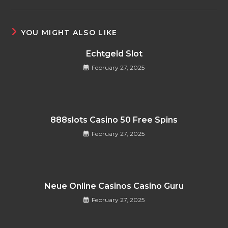
YOU MIGHT ALSO LIKE
Echtgeld Slot
February 27, 2025
888slots Casino 50 Free Spins
February 27, 2025
Neue Online Casinos Casino Guru
February 27, 2025