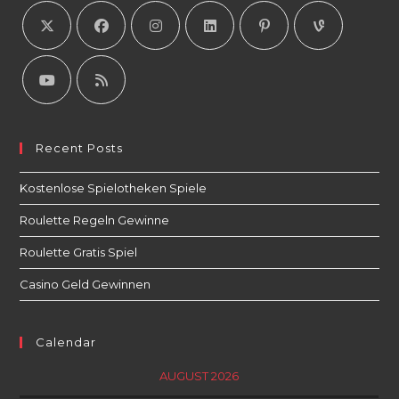
Recent Posts
Kostenlose Spielotheken Spiele
Roulette Regeln Gewinne
Roulette Gratis Spiel
Casino Geld Gewinnen
Calendar
AUGUST 2026