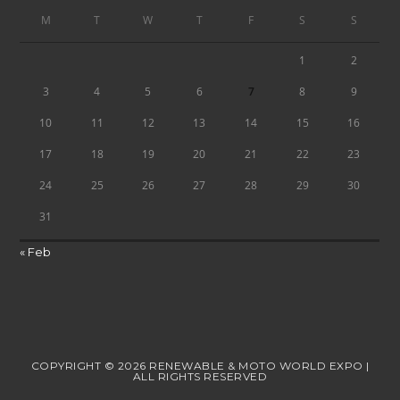
M
T
W
T
F
S
S
1
2
3
4
5
6
7
8
9
10
11
12
13
14
15
16
17
18
19
20
21
22
23
24
25
26
27
28
29
30
31
« Feb
COPYRIGHT © 2026 RENEWABLE & MOTO WORLD EXPO |
ALL RIGHTS RESERVED