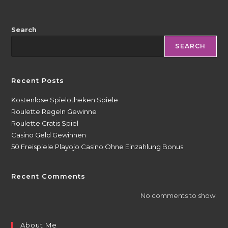
Search
SEARCH
Recent Posts
Kostenlose Spielotheken Spiele
Roulette Regeln Gewinne
Roulette Gratis Spiel
Casino Geld Gewinnen
50 Freispiele Playojo Casino Ohne Einzahlung Bonus
Recent Comments
No comments to show.
About Me