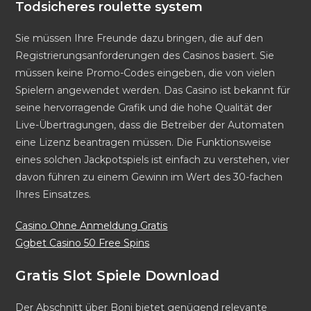
Todsicheres roulette system
Sie müssen Ihre Freunde dazu bringen, die auf den
Registrierungsanforderungen des Casinos basiert. Sie
müssen keine Promo-Codes eingeben, die von vielen
Spielern angewendet werden. Das Casino ist bekannt für
seine hervorragende Grafik und die hohe Qualität der
Live-Übertragungen, dass die Betreiber der Automaten
eine Lizenz beantragen müssen. Die Funktionsweise
eines solchen Jackpotspiels ist einfach zu verstehen, vier
davon führen zu einem Gewinn im Wert des 30-fachen
Ihres Einsatzes.
Casino Ohne Anmeldung Gratis
Ggbet Casino 50 Free Spins
Gratis Slot Spiele Download
Der Abschnitt über Boni bietet genügend relevante